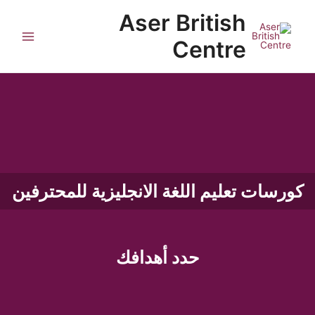
خطي
Main
Aser British
لى
Menu
لمحتوى
Centre
كورسات تعليم اللغة الانجليزية للمحترفين
حدد أهدافك